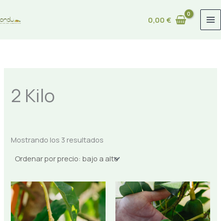
Ordenado
Ir
por
precio:
al
0,00
€
bajo
a
contenido
alto
2 Kilo
Mostrando los 3 resultados