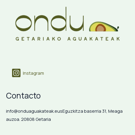
Instagram
Contacto
info@onduaguakateak.eus
Eguzkitza baserria 31, Meaga
auzoa. 20808 Getaria