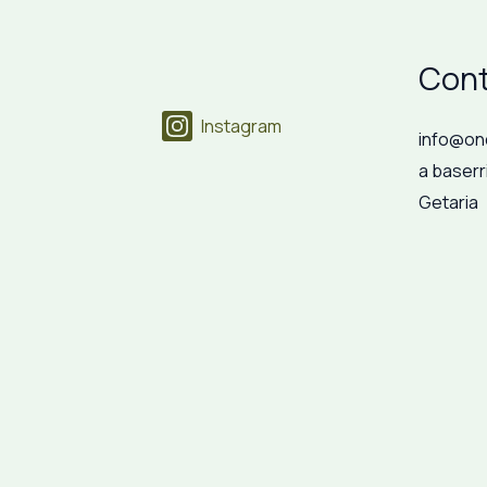
Cont
Instagram
info@on
a baserr
Getaria