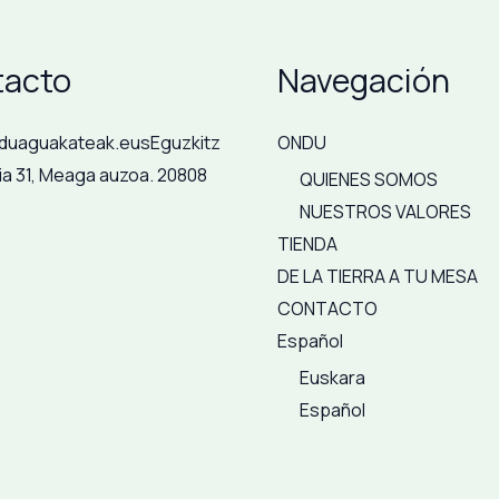
acto
Navegación
duaguakateak.eus
Eguzkitz
ONDU
ia 31, Meaga auzoa. 20808
QUIENES SOMOS
NUESTROS VALORES
TIENDA
DE LA TIERRA A TU MESA
CONTACTO
Español
Euskara
Español