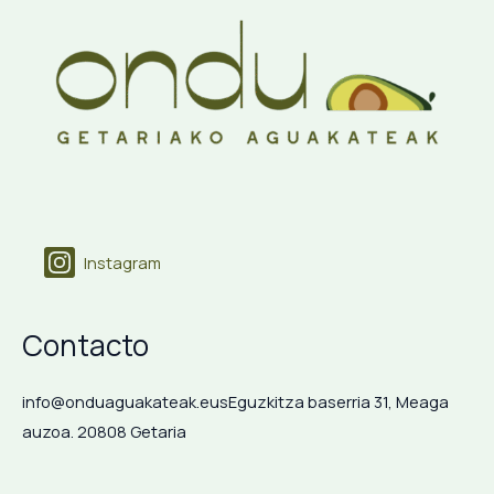
Instagram
Contacto
info@onduaguakateak.eus
Eguzkitza baserria 31, Meaga
auzoa. 20808 Getaria