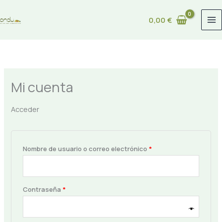
Ir
Obligatorio
Obligatorio
al
0,00
€
contenido
Mi cuenta
Acceder
Nombre de usuario o correo electrónico
*
Contraseña
*