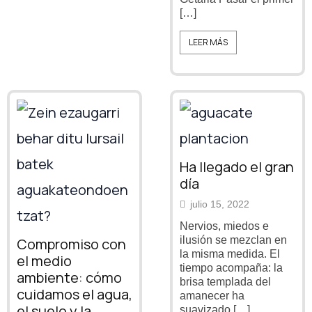
[…]
LEER MÁS
Ha llegado el gran
día
julio 15, 2022
Nervios, miedos e
ilusión se mezclan en
Compromiso con
la misma medida. El
el medio
tiempo acompaña: la
ambiente: cómo
brisa templada del
cuidamos el agua,
amanecer ha
el suelo y la
suavizado […]