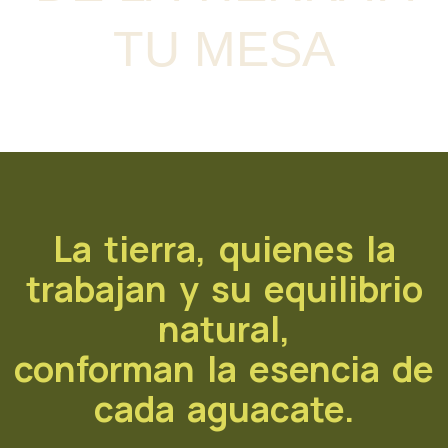
TU MESA
La tierra, quienes la
trabajan y su equilibrio
natural,
conforman la esencia de
cada aguacate.