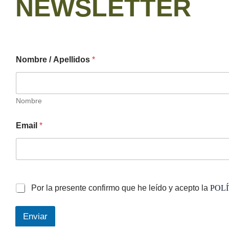
NEWSLETTER
Nombre / Apellidos
*
Nombre
Email
*
N
o
Por la presente confirmo que he leído y acepto la
POLÍ
m
b
r
Enviar
e