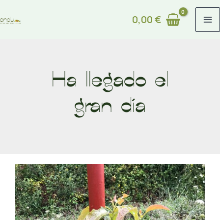
Ir
0,00
€
al
contenido
Ha llegado el
gran día