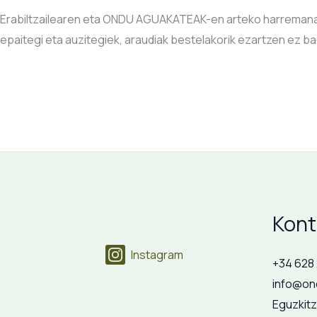
Erabiltzailearen eta ONDU AGUAKATEAK-en arteko harremana
epaitegi eta auzitegiek, araudiak bestelakorik ezartzen ez ba
Kont
Instagram
+34 628
info@on
Eguzkitz