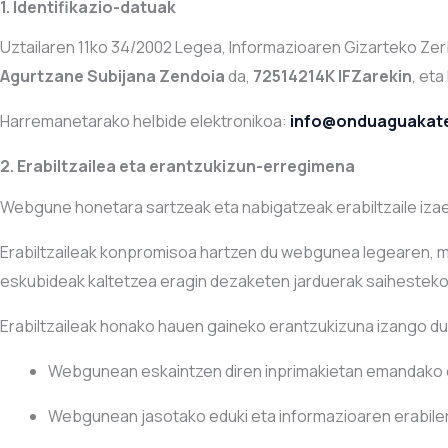
1. Identifikazio-datuak
Uztailaren 11ko 34/2002 Legea, Informazioaren Gizarteko Zer
Agurtzane Subijana Zendoia
da,
72514214K IFZarekin
, eta
Harremanetarako helbide elektronikoa:
info@onduaguakat
2. Erabiltzailea eta erantzukizun-erregimena
Webgune honetara sartzeak eta nabigatzeak erabiltzaile izae
Erabiltzaileak konpromisoa hartzen du webgunea legearen, m
eskubideak kaltetzea eragin dezaketen jarduerak saihesteko
Erabiltzaileak honako hauen gaineko erantzukizuna izango du
Webgunean eskaintzen diren inprimakietan emandako d
Webgunean jasotako eduki eta informazioaren erabiler