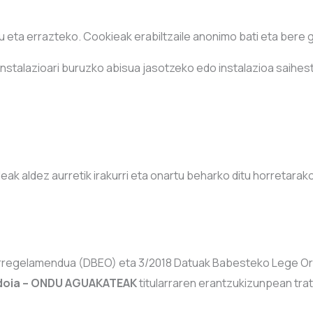
ta errazteko. Cookieak erabiltzaile anonimo bati eta bere gai
instalazioari buruzko abisua jasotzeko edo instalazioa saihes
ak aldez aurretik irakurri eta onartu beharko ditu horretarak
Erregelamendua (DBEO) eta 3/2018 Datuak Babesteko Lege Or
doia – ONDU AGUAKATEAK
titularraren erantzukizunpean tra