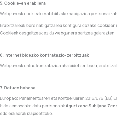
5. Cookie-en erabilera
Webguneak cookieak erabil ditzake nabigazioa pertsonalizatu e
Erabiltzaileak bere nabigatzailea konfigura dezake cookieen 
Cookieak desgaitzeak ez du webgunera sartzea galarazten.
6. Internet bidezko kontratazio-zerbitzuak
Webguneak online kontratazioa ahalbidetzen badu, erabiltzaile
7. Datuen babesa
Europako Parlamentuaren eta Kontseiluaren 2016/679 (EB) 
bidez emandako datu pertsonalak
Agurtzane Subijana Zen
edo eskaerak izapidetzeko.