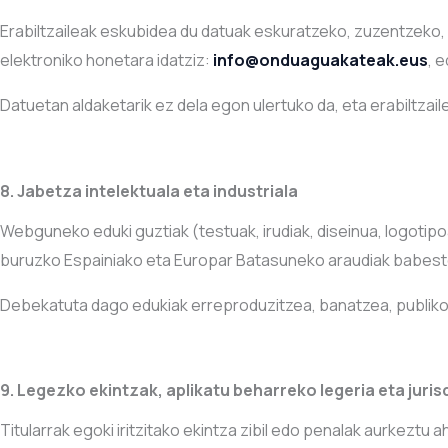
Erabiltzaileak eskubidea du datuak eskuratzeko, zuzentzek
elektroniko honetara idatziz:
info@onduaguakateak.eus
, 
Datuetan aldaketarik ez dela egon ulertuko da, eta erabiltzai
8. Jabetza intelektuala eta industriala
Webguneko eduki guztiak (testuak, irudiak, diseinua, logotip
buruzko Espainiako eta Europar Batasuneko araudiak babeste
Debekatuta dago edukiak erreproduzitzea, banatzea, publiko e
9. Legezko ekintzak, aplikatu beharreko legeria eta juris
Titularrak egoki iritzitako ekintza zibil edo penalak aurkezt