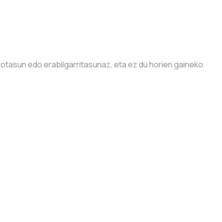
asun edo erabilgarritasunaz, eta ez du horien gaineko