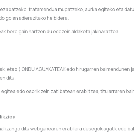
o, ezabatzeko, tratamendua mugatzeko, aurka egiteko eta da
edo goian adierazitako helbidera.
leak bere gain hartzen du edozein aldaketa jakinaraztea.
oak, etab.) ONDU AGUAKATEAK edo hirugarren baimendunen jabet
n ditu.
gitea edo osorik zein zati batean erabiltzea, titularraren b
dikzioa
u ahal izango ditu webgunearen erabilera desegokiagatik edo b