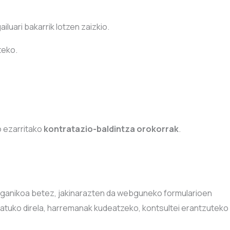
luari bakarrik lotzen zaizkio.
teko.
o ezarritako
kontratazio-baldintza orokorrak
.
ganikoa betez, jakinarazten da webguneko formularioen
tatuko direla, harremanak kudeatzeko, kontsultei erantzuteko