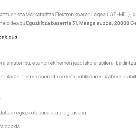
bitzuen eta Merkataritza Elektronikoaren Legea (IGZ–MEL), b
 helbidea du
Eguzkitza baserria 31, Meaga auzoa, 20808 G
eak.eus
.
ra ematen du, eta horrek hemen jasotako erabilera-baldintza
oralaren, ohitura onen eta ordena publikoaren arabera erab
.
:
atuen egiazkotasuna eta zilegitasuna.
a egokia.