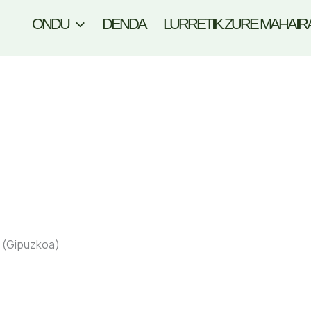
ONDU
DENDA
LURRETIK ZURE MAHAIR
a (Gipuzkoa)