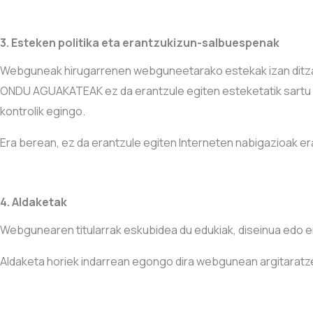
3. Esteken politika eta erantzukizun-salbuespenak
Webguneak hirugarrenen webguneetarako estekak izan ditz
ONDU AGUAKATEAK ez da erantzule egiten esteketatik sartu 
kontrolik egingo.
Era berean, ez da erantzule egiten Interneten nabigazioak era
4. Aldaketak
Webgunearen titularrak eskubidea du edukiak, diseinua edo era
Aldaketa horiek indarrean egongo dira webgunean argitaratze