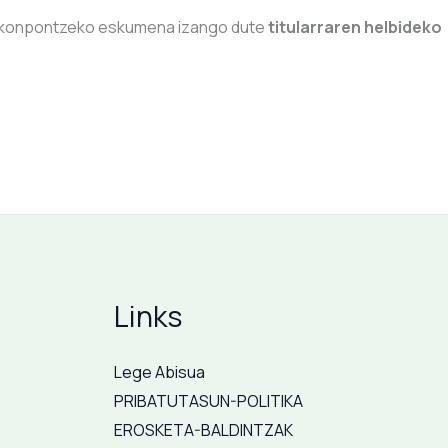
ka konpontzeko eskumena izango dute
titularraren helbideko
Links
Lege Abisua
PRIBATUTASUN-POLITIKA
EROSKETA-BALDINTZAK