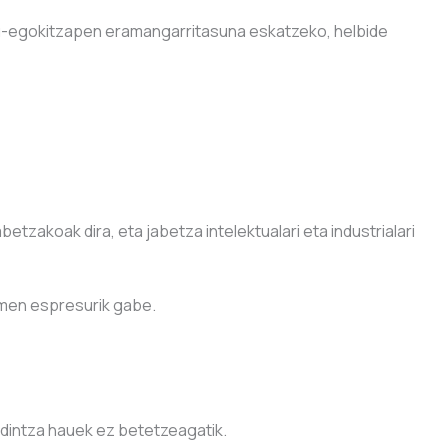
tu-egokitzapen eramangarritasuna eskatzeko, helbide
zakoak dira, eta jabetza intelektualari eta industrialari
aimen espresurik gabe.
aldintza hauek ez betetzeagatik.