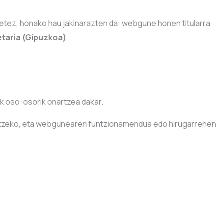
etez, honako hau jakinarazten da: webgune honen titularra
etaria (Gipuzkoa)
.
k oso-osorik onartzea dakar.
iltzeko, eta webgunearen funtzionamendua edo hirugarrenen