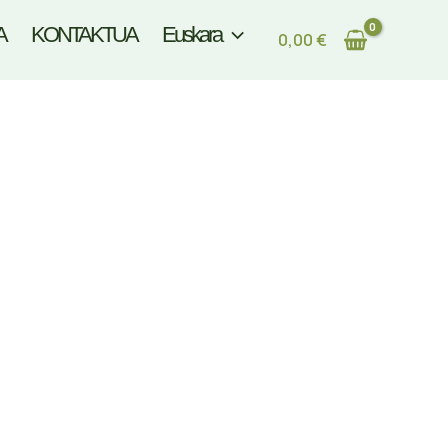
A
KONTAKTUA
Euskara
0,00
€