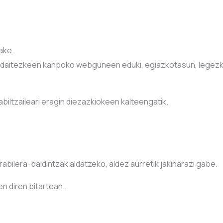
ake.
daitezkeen kanpoko webguneen eduki, egiazkotasun, legezkot
biltzaileari eragin diezazkiokeen kalteengatik.
bilera-baldintzak aldatzeko, aldez aurretik jakinarazi gabe.
n diren bitartean.