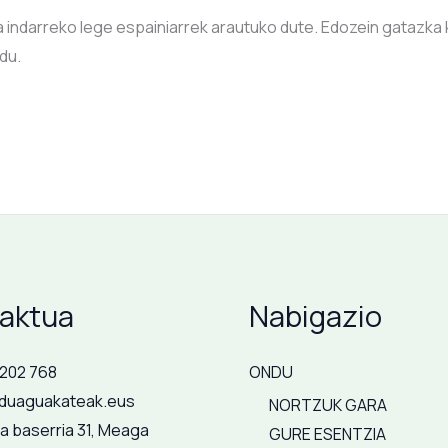
 indarreko lege espainiarrek arautuko dute. Edozein gataz
du.
aktua
Nabigazio
 202 768
ONDU
duaguakateak.eus
NORTZUK GARA
a baserria 31, Meaga
GURE ESENTZIA