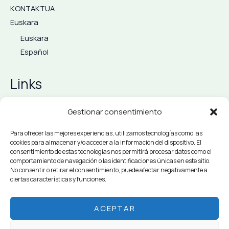
KONTAKTUA
Euskara
Euskara
Español
Links
Lege Abisua
Gestionar consentimiento
PRIBATUTASUN-POLITIKA
Para ofrecer las mejores experiencias, utilizamos tecnologías como las
EROSKETA-BALDINTZAK
cookies para almacenar y/o acceder a la información del dispositivo. El
COOKIEEN POLITIKA
consentimiento de estas tecnologías nos permitirá procesar datos como el
comportamiento de navegación o las identificaciones únicas en este sitio.
EROSKETA BURUTU
No consentir o retirar el consentimiento, puede afectar negativamente a
NIRE KONTUA
ciertas características y funciones.
SASKIA
ACEPTAR