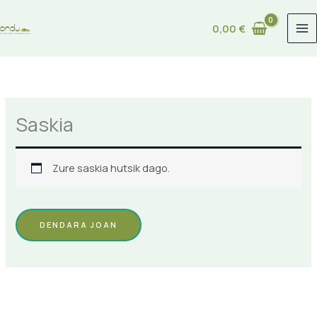
Skip
to
0,00
€
content
Saskia
Zure saskia hutsik dago.
DENDARA JOAN