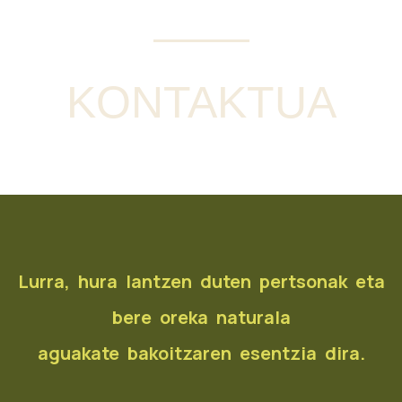
KONTAKTUA
Lurra, hura lantzen duten pertsonak eta
bere oreka naturala
aguakate bakoitzaren esentzia dira.