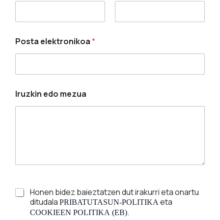
First
Last
Posta elektronikoa
*
Iruzkin edo mezua
Honen bidez baieztatzen dut irakurri eta onartu
ditudala
eta
PRIBATUTASUN-POLITIKA
.
COOKIEEN POLITIKA (EB)