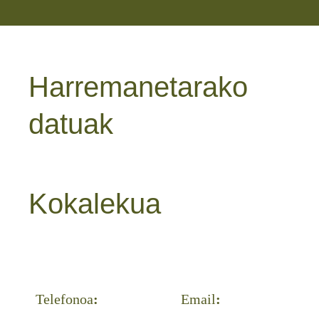
Harremanetarako
datuak
Kokalekua
Telefonoa
:
Email
: