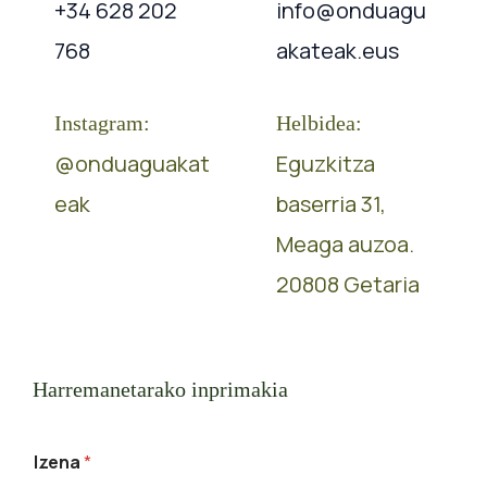
+34 628 202
info@onduagu
768
akateak.eus
Instagram:
Helbidea:
@onduaguakat
Eguzkitza
eak
baserria 31,
Meaga auzoa.
20808 Getaria
Harremanetarako inprimakia
Izena
*