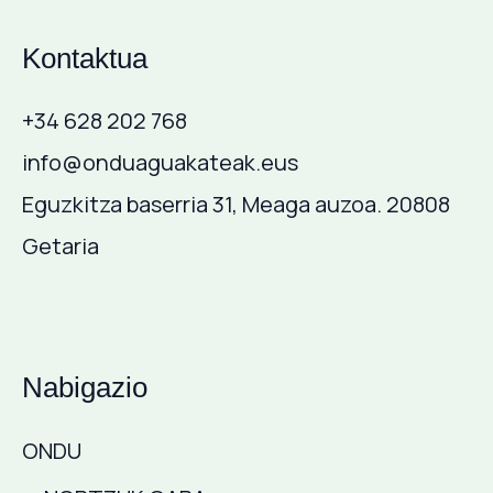
Kontaktua
+34 628 202 768
info@onduaguakateak.eus
Eguzkitza baserria 31, Meaga auzoa. 20808
Getaria
Nabigazio
ONDU