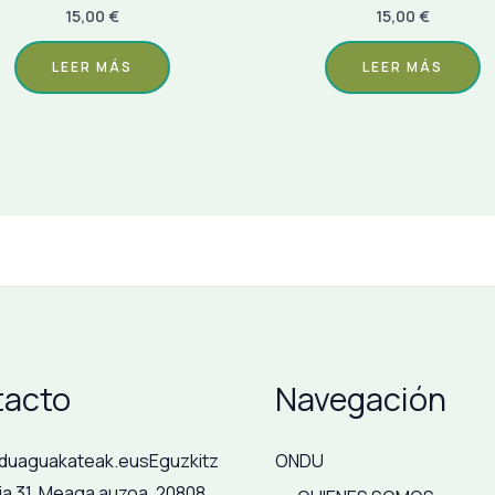
15,00
€
15,00
€
LEER MÁS
LEER MÁS
acto
Navegación
duaguakateak.eus
Eguzkitz
ONDU
ia 31, Meaga auzoa. 20808