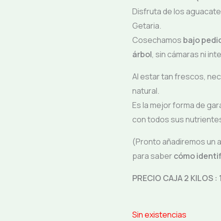
Disfruta de los aguacat
Getaria.
Cosechamos
bajo pedi
árbol
, sin cámaras ni int
Al estar tan frescos, ne
natural.
Es la mejor forma de ga
con todos sus nutrientes
(Pronto añadiremos un ar
para saber
cómo identi
PRECIO CAJA 2 KILOS : 1
Sin existencias