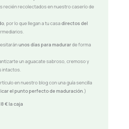
es recién recolectados en nuestro caserío de
do
, por lo que llegan a tu casa
directos del
ermediarios.
cesitarán
unos días para madurar
de forma
rantizarte un aguacate sabroso, cremoso y
 intactos.
tículo en nuestro blog con una guía sencilla
ficar el punto perfecto de maduración
.)
8 € la caja