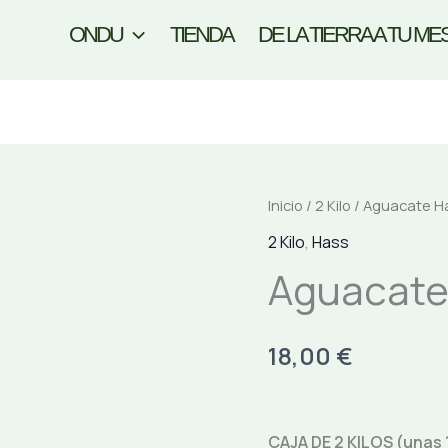
ONDU
TIENDA
DE LA TIERRA A TU ME
Inicio
/
2 Kilo
/ Aguacate Ha
2 Kilo
,
Hass
Aguacate 
18,00
€
CAJA DE 2 KILOS (unas