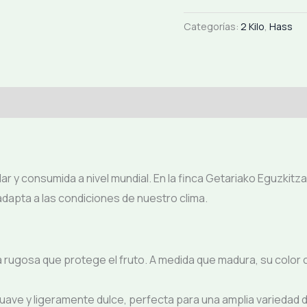
Categorías:
2 Kilo
,
Hass
ar y consumida a nivel mundial. En la finca Getariako Eguzki
 adapta a las condiciones de nuestro clima.
a rugosa que protege el fruto. A medida que madura, su color
ave y ligeramente dulce, perfecta para una amplia variedad d