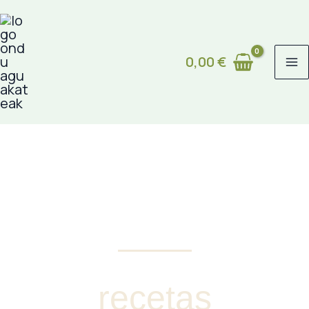
Ir
al
0,00
€
contenido
recetas