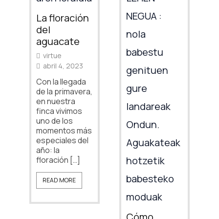
La floración
del
aguacate
virtue
abril 4, 2023
Con la llegada
de la primavera,
en nuestra
finca vivimos
uno de los
momentos más
especiales del
año: la
floración […]
READ MORE
Cómo