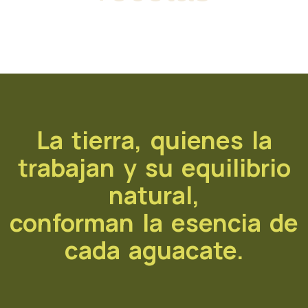
La tierra, quienes la
trabajan y su equilibrio
natural,
conforman la esencia de
cada aguacate.