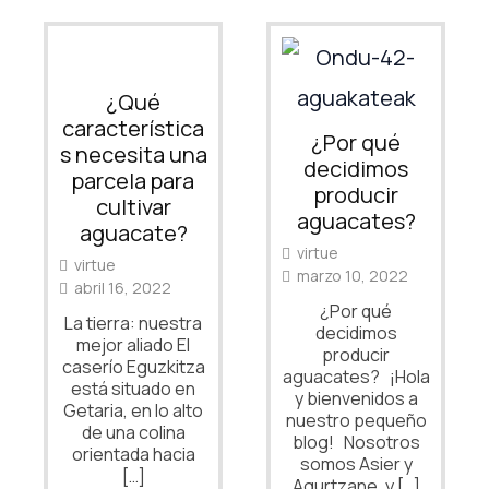
¿Qué
característica
¿Por qué
s necesita una
decidimos
parcela para
producir
cultivar
aguacates?
aguacate?
virtue
virtue
marzo 10, 2022
abril 16, 2022
¿Por qué
La tierra: nuestra
decidimos
mejor aliado El
producir
caserío Eguzkitza
aguacates? ¡Hola
está situado en
y bienvenidos a
Getaria, en lo alto
nuestro pequeño
de una colina
blog! Nosotros
orientada hacia
somos Asier y
[…]
Agurtzane, y […]