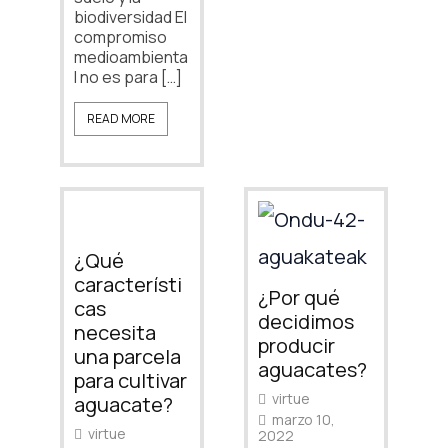
biodiversidad El
compromiso
medioambienta
l no es para […]
READ MORE
¿Qué
característi
¿Por qué
cas
decidimos
necesita
producir
una parcela
aguacates?
para cultivar
virtue
aguacate?
marzo 10,
virtue
2022