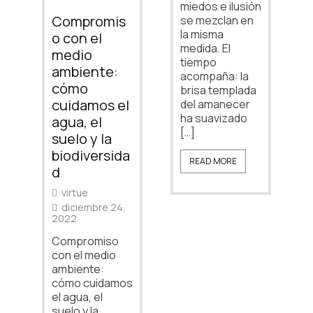
miedos e ilusión
Compromis
se mezclan en
la misma
o con el
medida. El
medio
tiempo
ambiente:
acompaña: la
cómo
brisa templada
cuidamos el
del amanecer
ha suavizado
agua, el
[…]
suelo y la
biodiversida
READ MORE
d
virtue
diciembre 24,
2022
Compromiso
con el medio
ambiente:
cómo cuidamos
el agua, el
suelo y la