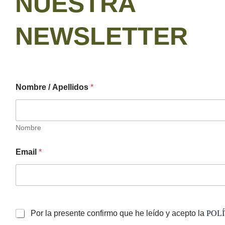
NUESTRA
NEWSLETTER
Nombre / Apellidos
*
Nombre
E
Email
*
m
a
i
l
/
E
m
Por la presente confirmo que he leído y acepto la
POLÍ
a